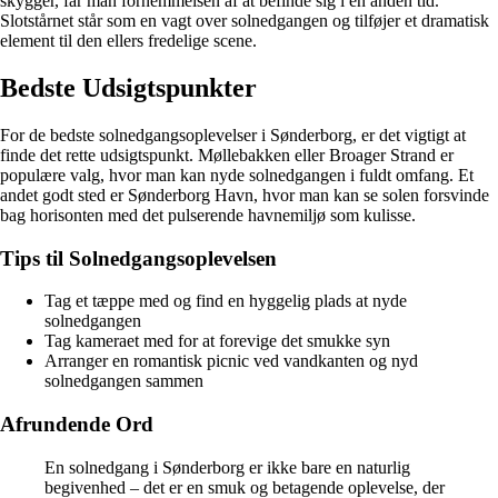
skygger, får man fornemmelsen af at befinde sig i en anden tid.
Slotstårnet står som en vagt over solnedgangen og tilføjer et dramatisk
element til den ellers fredelige scene.
Bedste Udsigtspunkter
For de bedste solnedgangsoplevelser i Sønderborg, er det vigtigt at
finde det rette udsigtspunkt. Møllebakken eller Broager Strand er
populære valg, hvor man kan nyde solnedgangen i fuldt omfang. Et
andet godt sted er Sønderborg Havn, hvor man kan se solen forsvinde
bag horisonten med det pulserende havnemiljø som kulisse.
Tips til Solnedgangsoplevelsen
Tag et tæppe med og find en hyggelig plads at nyde
solnedgangen
Tag kameraet med for at forevige det smukke syn
Arranger en romantisk picnic ved vandkanten og nyd
solnedgangen sammen
Afrundende Ord
En solnedgang i Sønderborg er ikke bare en naturlig
begivenhed – det er en smuk og betagende oplevelse, der