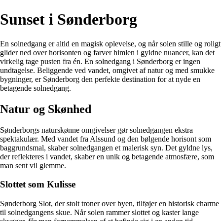
Sunset i Sønderborg
En solnedgang er altid en magisk oplevelse, og når solen stille og roligt
glider ned over horisonten og farver himlen i gyldne nuancer, kan det
virkelig tage pusten fra én. En solnedgang i Sønderborg er ingen
undtagelse. Beliggende ved vandet, omgivet af natur og med smukke
bygninger, er Sønderborg den perfekte destination for at nyde en
betagende solnedgang.
Natur og Skønhed
Sønderborgs naturskønne omgivelser gør solnedgangen ekstra
spektakulær. Med vandet fra Alssund og den bølgende horisont som
baggrundsmal, skaber solnedgangen et malerisk syn. Det gyldne lys,
der reflekteres i vandet, skaber en unik og betagende atmosfære, som
man sent vil glemme.
Slottet som Kulisse
Sønderborg Slot, der stolt troner over byen, tilføjer en historisk charme
til solnedgangens skue. Når solen rammer slottet og kaster lange