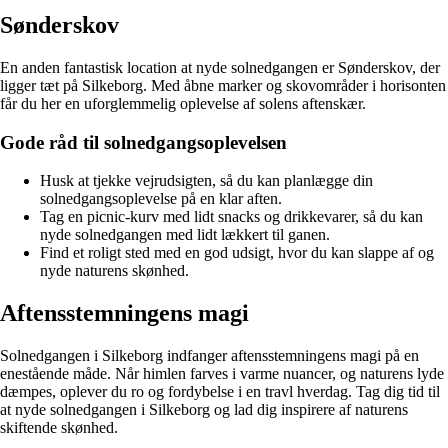
Sønderskov
En anden fantastisk location at nyde solnedgangen er Sønderskov, der
ligger tæt på Silkeborg. Med åbne marker og skovområder i horisonten
får du her en uforglemmelig oplevelse af solens aftenskær.
Gode råd til solnedgangsoplevelsen
Husk at tjekke vejrudsigten, så du kan planlægge din
solnedgangsoplevelse på en klar aften.
Tag en picnic-kurv med lidt snacks og drikkevarer, så du kan
nyde solnedgangen med lidt lækkert til ganen.
Find et roligt sted med en god udsigt, hvor du kan slappe af og
nyde naturens skønhed.
Aftensstemningens magi
Solnedgangen i Silkeborg indfanger aftensstemningens magi på en
enestående måde. Når himlen farves i varme nuancer, og naturens lyde
dæmpes, oplever du ro og fordybelse i en travl hverdag. Tag dig tid til
at nyde solnedgangen i Silkeborg og lad dig inspirere af naturens
skiftende skønhed.