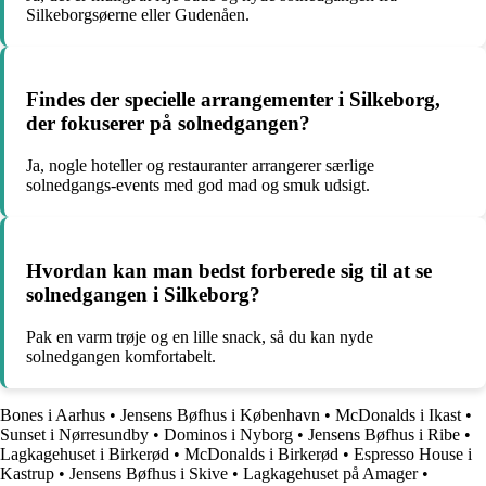
Silkeborgsøerne eller Gudenåen.
Findes der specielle arrangementer i Silkeborg,
der fokuserer på solnedgangen?
Ja, nogle hoteller og restauranter arrangerer særlige
solnedgangs-events med god mad og smuk udsigt.
Hvordan kan man bedst forberede sig til at se
solnedgangen i Silkeborg?
Pak en varm trøje og en lille snack, så du kan nyde
solnedgangen komfortabelt.
Bones i Aarhus
•
Jensens Bøfhus i København
•
McDonalds i Ikast
•
Sunset i Nørresundby
•
Dominos i Nyborg
•
Jensens Bøfhus i Ribe
•
Lagkagehuset i Birkerød
•
McDonalds i Birkerød
•
Espresso House i
Kastrup
•
Jensens Bøfhus i Skive
•
Lagkagehuset på Amager
•