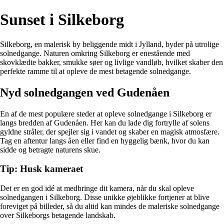
Sunset i Silkeborg
Silkeborg, en malerisk by beliggende midt i Jylland, byder på utrolige
solnedgange. Naturen omkring Silkeborg er enestående med
skovklædte bakker, smukke søer og livlige vandløb, hvilket skaber den
perfekte ramme til at opleve de mest betagende solnedgange.
Nyd solnedgangen ved Gudenåen
En af de mest populære steder at opleve solnedgange i Silkeborg er
langs bredden af Gudenåen. Her kan du lade dig fortrylle af solens
gyldne stråler, der spejler sig i vandet og skaber en magisk atmosfære.
Tag en aftentur langs åen eller find en hyggelig bænk, hvor du kan
sidde og betragte naturens skue.
Tip: Husk kameraet
Det er en god idé at medbringe dit kamera, når du skal opleve
solnedgangen i Silkeborg. Disse unikke øjeblikke fortjener at blive
foreviget på billeder, så du altid kan mindes de maleriske solnedgange
over Silkeborgs betagende landskab.