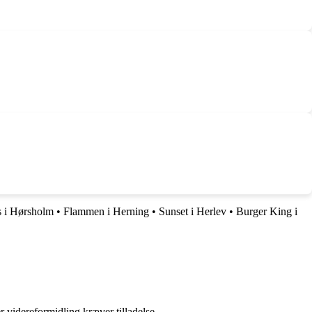
 i Hørsholm
•
Flammen i Herning
•
Sunset i Herlev
•
Burger King i
r videreformidling kræver tilladelse.