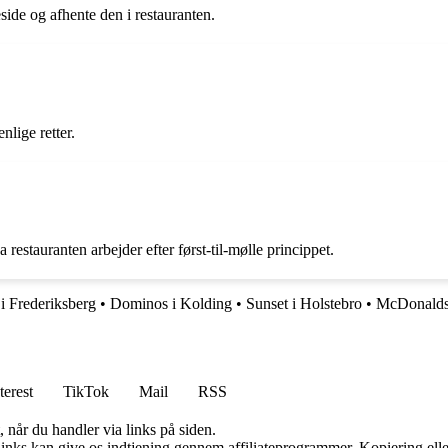
ide og afhente den i restauranten.
lige retter.
restauranten arbejder efter først-til-mølle princippet.
 Frederiksberg
•
Dominos i Kolding
•
Sunset i Holstebro
•
McDonalds
terest
TikTok
Mail
RSS
 når du handler via links på siden.
 links kan give os indtjening gennem affiliateprogrammer. Kopiering elle