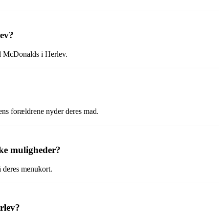
lev?
ed McDonalds i Herlev.
ens forældrene nyder deres mad.
ske muligheder?
å deres menukort.
rlev?