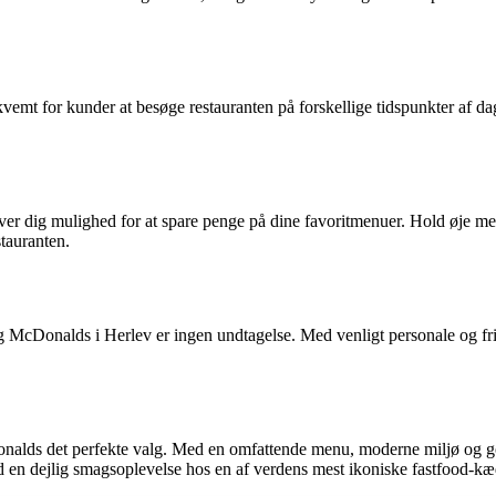
vemt for kunder at besøge restauranten på forskellige tidspunkter af dag
r dig mulighed for at spare penge på dine favoritmenuer. Hold øje med 
stauranten.
og McDonalds i Herlev er ingen undtagelse. Med venligt personale og fri
Donalds det perfekte valg. Med en omfattende menu, moderne miljø og g
en dejlig smagsoplevelse hos en af verdens mest ikoniske fastfood-kæ