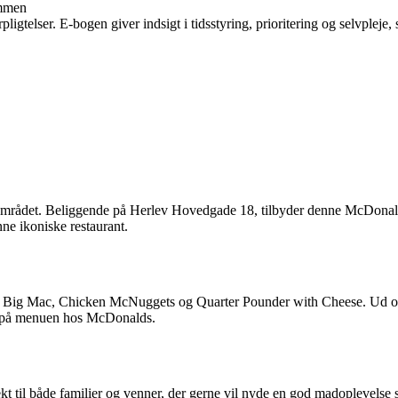
ammen
ligtelser. E-bogen giver indsigt i tidsstyring, prioritering og selvpleje, 
området. Beliggende på Herlev Hovedgade 18, tilbyder denne McDonalds e
ne ikoniske restaurant.
Big Mac, Chicken McNuggets og Quarter Pounder with Cheese. Ud over
g på menuen hos McDonalds.
kt til både familier og venner, der gerne vil nyde en god madoplevelse