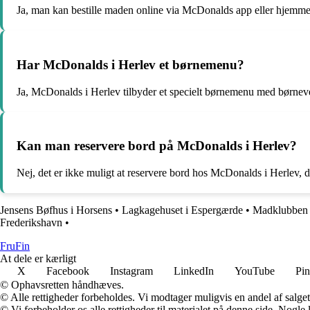
Ja, man kan bestille maden online via McDonalds app eller hjemmes
Har McDonalds i Herlev et børnemenu?
Ja, McDonalds i Herlev tilbyder et specielt børnemenu med børneven
Kan man reservere bord på McDonalds i Herlev?
Nej, det er ikke muligt at reservere bord hos McDonalds i Herlev, da 
Jensens Bøfhus i Horsens
•
Lagkagehuset i Espergærde
•
Madklubben i
Frederikshavn
•
FruFin
At dele er kærligt
X
Facebook
Instagram
LinkedIn
YouTube
Pin
© Ophavsretten håndhæves.
© Alle rettigheder forbeholdes. Vi modtager muligvis en andel af salget,
© Vi forbeholder os alle rettigheder til materialet på denne side. Nogle