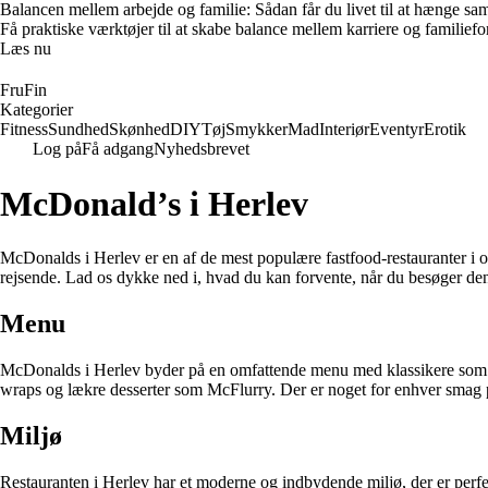
Balancen mellem arbejde og familie: Sådan får du livet til at hænge s
Få praktiske værktøjer til at skabe balance mellem karriere og familieforp
Læs nu
FruFin
Kategorier
Fitness
Sundhed
Skønhed
DIY
Tøj
Smykker
Mad
Interiør
Eventyr
Erotik
Log på
Få adgang
Nyhedsbrevet
McDonald’s i Herlev
McDonalds i Herlev er en af de mest populære fastfood-restauranter i 
rejsende. Lad os dykke ned i, hvad du kan forvente, når du besøger den
Menu
McDonalds i Herlev byder på en omfattende menu med klassikere som 
wraps og lækre desserter som McFlurry. Der er noget for enhver sma
Miljø
Restauranten i Herlev har et moderne og indbydende miljø, der er perfe