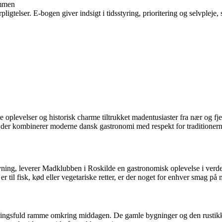
ammen
ligtelser. E-bogen giver indsigt i tidsstyring, prioritering og selvpleje, 
 oplevelser og historisk charme tiltrukket madentusiaster fra nær og fj
 der kombinerer moderne dansk gastronomi med respekt for traditionern
lavning, leverer Madklubben i Roskilde en gastronomisk oplevelse i ver
til fisk, kød eller vegetariske retter, er der noget for enhver smag på
mningsfuld ramme omkring middagen. De gamle bygninger og den rustikke