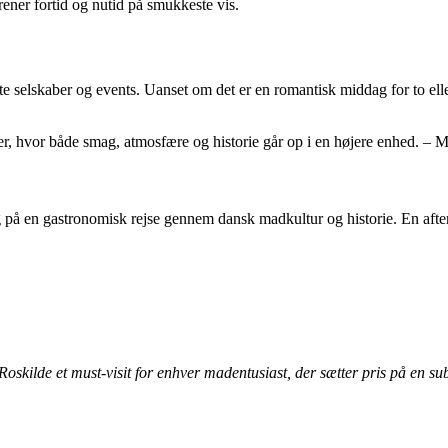
ner fortid og nutid på smukkeste vis.
e selskaber og events. Uanset om det er en romantisk middag for to ell
r, hvor både smag, atmosfære og historie går op i en højere enhed. – 
g på en gastronomisk rejse gennem dansk madkultur og historie. En aften
skilde et must-visit for enhver madentusiast, der sætter pris på en subl