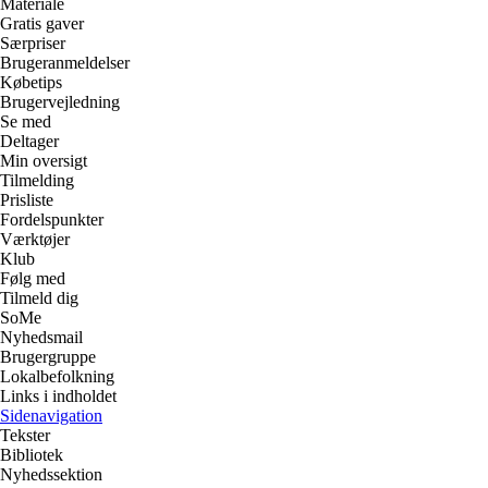
Materiale
Gratis gaver
Særpriser
Brugeranmeldelser
Købetips
Brugervejledning
Se med
Deltager
Min oversigt
Tilmelding
Prisliste
Fordelspunkter
Værktøjer
Klub
Følg med
Tilmeld dig
SoMe
Nyhedsmail
Brugergruppe
Lokalbefolkning
Links i indholdet
Sidenavigation
Tekster
Bibliotek
Nyhedssektion