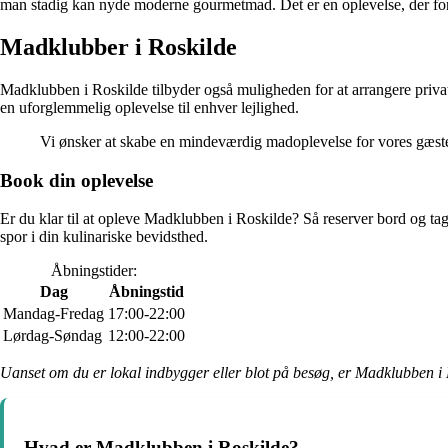
man stadig kan nyde moderne gourmetmad. Det er en oplevelse, der fore
Madklubber i Roskilde
Madklubben i Roskilde tilbyder også muligheden for at arrangere privat
en uforglemmelig oplevelse til enhver lejlighed.
Vi ønsker at skabe en mindeværdig madoplevelse for vores gæste
Book din oplevelse
Er du klar til at opleve Madklubben i Roskilde? Så reserver bord og ta
spor i din kulinariske bevidsthed.
Åbningstider:
Dag
Åbningstid
Mandag-Fredag
17:00-22:00
Lørdag-Søndag
12:00-22:00
Uanset om du er lokal indbygger eller blot på besøg, er Madklubben i Ro
Hvad er Madklubben i Roskilde?