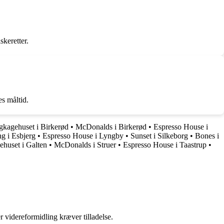
skeretter.
s måltid.
gkagehuset i Birkerød
•
McDonalds i Birkerød
•
Espresso House i
g i Esbjerg
•
Espresso House i Lyngby
•
Sunset i Silkeborg
•
Bones i
huset i Galten
•
McDonalds i Struer
•
Espresso House i Taastrup
•
r videreformidling kræver tilladelse.