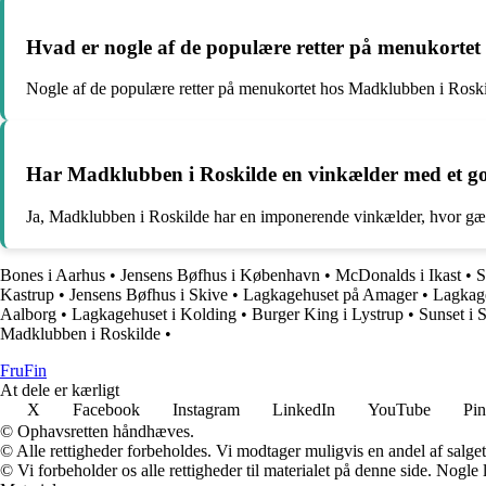
Hvad er nogle af de populære retter på menukorte
Nogle af de populære retter på menukortet hos Madklubben i Roskilde
Har Madklubben i Roskilde en vinkælder med et go
Ja, Madklubben i Roskilde har en imponerende vinkælder, hvor gæste
Bones i Aarhus
•
Jensens Bøfhus i København
•
McDonalds i Ikast
•
S
Kastrup
•
Jensens Bøfhus i Skive
•
Lagkagehuset på Amager
•
Lagkage
Aalborg
•
Lagkagehuset i Kolding
•
Burger King i Lystrup
•
Sunset i 
Madklubben i Roskilde
•
FruFin
At dele er kærligt
X
Facebook
Instagram
LinkedIn
YouTube
Pin
© Ophavsretten håndhæves.
© Alle rettigheder forbeholdes. Vi modtager muligvis en andel af salget,
© Vi forbeholder os alle rettigheder til materialet på denne side. Nogle