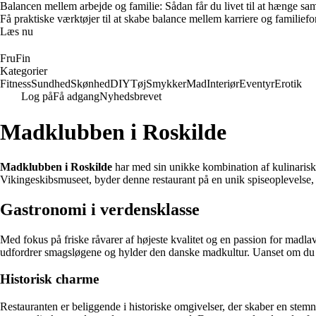
Balancen mellem arbejde og familie: Sådan får du livet til at hænge s
Få praktiske værktøjer til at skabe balance mellem karriere og familieforp
Læs nu
FruFin
Kategorier
Fitness
Sundhed
Skønhed
DIY
Tøj
Smykker
Mad
Interiør
Eventyr
Erotik
Log på
Få adgang
Nyhedsbrevet
Madklubben i Roskilde
Madklubben i Roskilde
har med sin unikke kombination af kulinariske
Vikingeskibsmuseet, byder denne restaurant på en unik spiseoplevelse,
Gastronomi i verdensklasse
Med fokus på friske råvarer af højeste kvalitet og en passion for mad
udfordrer smagsløgene og hylder den danske madkultur. Uanset om du er 
Historisk charme
Restauranten er beliggende i historiske omgivelser, der skaber en ste