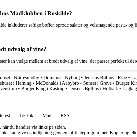
t hos Madklubben i Roskilde?
 inkluderer saftige bøffer, sprøde salater og velsmagende pasta- og fi
dt udvalg af vine?
r kan vælge mellem et bredt udvalg af vine, der passer perfekt til dere
unset i Nørresundby
•
Dominos i Nyborg
•
Jensens Bøfhus i Ribe
•
La
huset i Herning
•
McDonalds i Aabybro
•
Sunset i Greve
•
Burger Kin
Svenstrup
•
Burger King i Kastrup
•
Jensens Bøfhus i Holbæk
•
Lagkage
terest
TikTok
Mail
RSS
 når du handler via links på siden.
 links kan give os indtjening gennem affiliateprogrammer. Kopiering elle