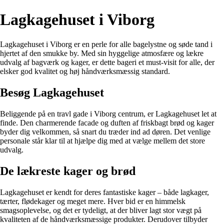
Lagkagehuset i Viborg
Lagkagehuset i Viborg er en perle for alle bagelystne og søde tand i
hjertet af den smukke by. Med sin hyggelige atmosfære og lækre
udvalg af bagværk og kager, er dette bageri et must-visit for alle, der
elsker god kvalitet og høj håndværksmæssig standard.
Besøg Lagkagehuset
Beliggende på en travl gade i Viborg centrum, er Lagkagehuset let at
finde. Den charmerende facade og duften af friskbagt brød og kager
byder dig velkommen, så snart du træder ind ad døren. Det venlige
personale står klar til at hjælpe dig med at vælge mellem det store
udvalg.
De lækreste kager og brød
Lagkagehuset er kendt for deres fantastiske kager – både lagkager,
tærter, flødekager og meget mere. Hver bid er en himmelsk
smagsoplevelse, og det er tydeligt, at der bliver lagt stor vægt på
kvaliteten af de håndværksmæssige produkter. Derudover tilbyder