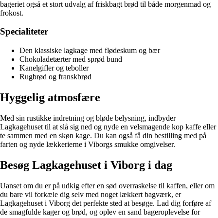
bageriet også et stort udvalg af friskbagt brød til både morgenmad og
frokost.
Specialiteter
Den klassiske lagkage med flødeskum og bær
Chokoladetærter med sprød bund
Kanelgifler og teboller
Rugbrød og franskbrød
Hyggelig atmosfære
Med sin rustikke indretning og bløde belysning, indbyder
Lagkagehuset til at slå sig ned og nyde en velsmagende kop kaffe eller
te sammen med en skøn kage. Du kan også få din bestilling med på
farten og nyde lækkerierne i Viborgs smukke omgivelser.
Besøg Lagkagehuset i Viborg i dag
Uanset om du er på udkig efter en sød overraskelse til kaffen, eller om
du bare vil forkæle dig selv med noget lækkert bagværk, er
Lagkagehuset i Viborg det perfekte sted at besøge. Lad dig forføre af
de smagfulde kager og brød, og oplev en sand bageroplevelse for