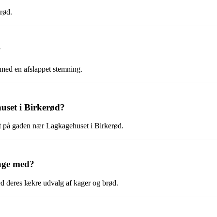
rød.
?
med en afslappet stemning.
set i Birkerød?
t på gaden nær Lagkagehuset i Birkerød.
tage med?
d deres lækre udvalg af kager og brød.