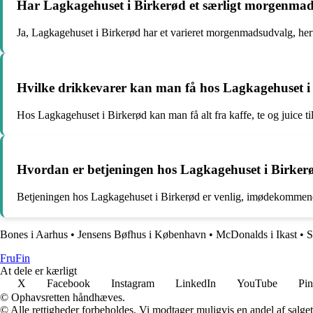
Har Lagkagehuset i Birkerød et særligt morgenmad
Ja, Lagkagehuset i Birkerød har et varieret morgenmadsudvalg, heru
Hvilke drikkevarer kan man få hos Lagkagehuset i
Hos Lagkagehuset i Birkerød kan man få alt fra kaffe, te og juice til
Hvordan er betjeningen hos Lagkagehuset i Birker
Betjeningen hos Lagkagehuset i Birkerød er venlig, imødekommende
Bones i Aarhus
•
Jensens Bøfhus i København
•
McDonalds i Ikast
•
S
FruFin
At dele er kærligt
X
Facebook
Instagram
LinkedIn
YouTube
Pin
© Ophavsretten håndhæves.
© Alle rettigheder forbeholdes. Vi modtager muligvis en andel af salget,