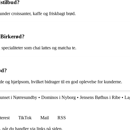
stilbud?
nder croissanter, kaffe og friskbagt brød.
 Birkerød?
 specialiteter som chai lattes og matcha te.
ød?
 og hjælpsom, hvilket bidrager til en god oplevelse for kunderne.
unset i Nørresundby
•
Dominos i Nyborg
•
Jensens Bøfhus i Ribe
•
La
terest
TikTok
Mail
RSS
 når du handler via links på siden.