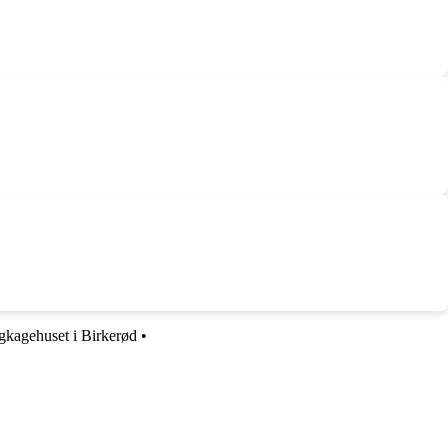
gkagehuset i Birkerød
•