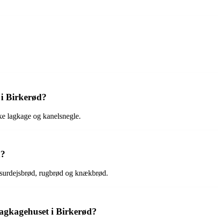
i Birkerød?
ke lagkage og kanelsnegle.
d?
r surdejsbrød, rugbrød og knækbrød.
Lagkagehuset i Birkerød?