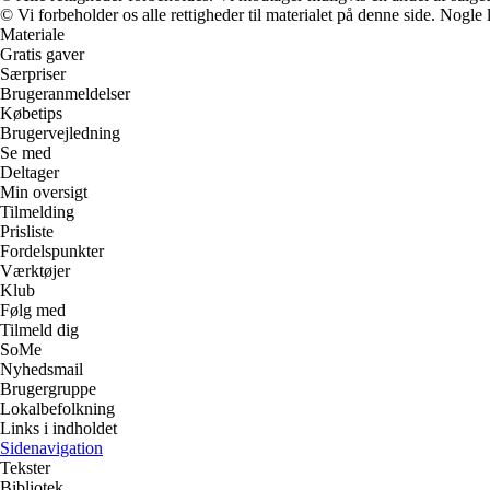
© Vi forbeholder os alle rettigheder til materialet på denne side. Nogle
Materiale
Gratis gaver
Særpriser
Brugeranmeldelser
Købetips
Brugervejledning
Se med
Deltager
Min oversigt
Tilmelding
Prisliste
Fordelspunkter
Værktøjer
Klub
Følg med
Tilmeld dig
SoMe
Nyhedsmail
Brugergruppe
Lokalbefolkning
Links i indholdet
Sidenavigation
Tekster
Bibliotek