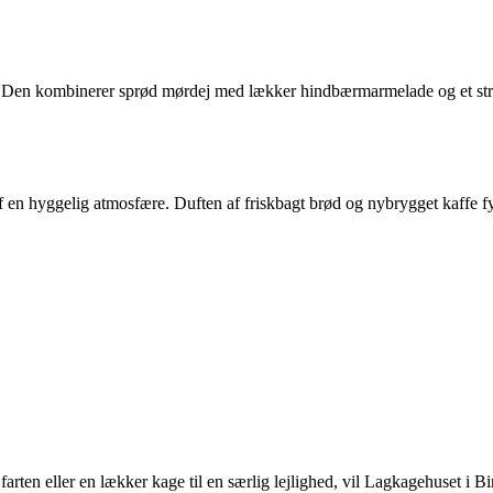
. Den kombinerer sprød mørdej med lækker hindbærmarmelade og et strejf
 en hyggelig atmosfære. Duften af friskbagt brød og nybrygget kaffe fylde
arten eller en lækker kage til en særlig lejlighed, vil Lagkagehuset i B