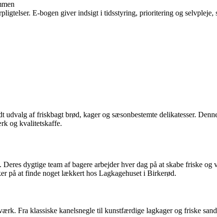
ammen
ligtelser. E-bogen giver indsigt i tidsstyring, prioritering og selvpleje, 
dt udvalg af friskbagt brød, kager og sæsonbestemte delikatesser. Denne
k og kvalitetskaffe.
. Deres dygtige team af bagere arbejder hver dag på at skabe friske o
kker på at finde noget lækkert hos Lagkagehuset i Birkerød.
k. Fra klassiske kanelsnegle til kunstfærdige lagkager og friske sandwi