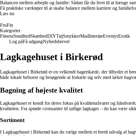
Balancen mellem arbejde og familie: Sådan får du livet til at hænge s
Få praktiske værktøjer til at skabe balance mellem karriere og familieforp
Læs nu
FruFin
Kategorier
Fitness
Sundhed
Skønhed
DIY
Tøj
Smykker
Mad
Interiør
Eventyr
Erotik
Log på
Få adgang
Nyhedsbrevet
Lagkagehuset i Birkerød
Lagkagehuset i Birkerød er en velkendt bagerikæde, der tilbyder et bre
både lokale beboere og besøgende at forkæle sig selv med lækre bagvær
Bagning af højeste kvalitet
Lagkagehuset er kendt for deres fokus på kvalitetsråvarer og håndværk
kvaliteten. Fra sprøde croissanter til saftige lagkager – du kan være si
Sortiment
I Lagkagehuset i Birkerød kan du vælge mellem et bredt udvalg af bagvær