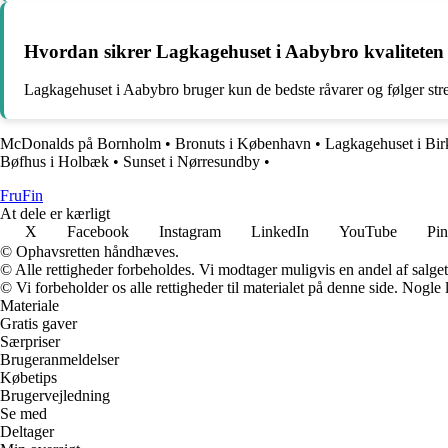
Hvordan sikrer Lagkagehuset i Aabybro kvaliteten 
Lagkagehuset i Aabybro bruger kun de bedste råvarer og følger streng
McDonalds på Bornholm
•
Bronuts i København
•
Lagkagehuset i Bir
Bøfhus i Holbæk
•
Sunset i Nørresundby
•
FruFin
At dele er kærligt
X
Facebook
Instagram
LinkedIn
YouTube
Pin
© Ophavsretten håndhæves.
© Alle rettigheder forbeholdes. Vi modtager muligvis en andel af salget,
© Vi forbeholder os alle rettigheder til materialet på denne side. Nogle
Materiale
Gratis gaver
Særpriser
Brugeranmeldelser
Købetips
Brugervejledning
Se med
Deltager