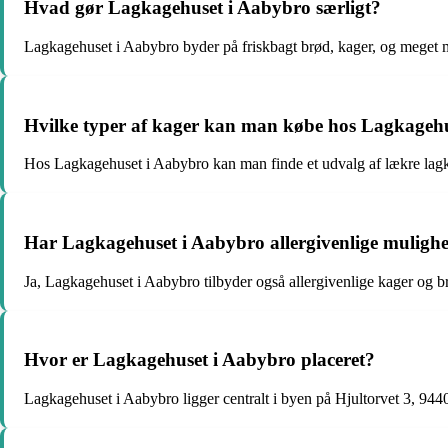
Hvad gør Lagkagehuset i Aabybro særligt?
Lagkagehuset i Aabybro byder på friskbagt brød, kager, og meget 
Hvilke typer af kager kan man købe hos Lagkageh
Hos Lagkagehuset i Aabybro kan man finde et udvalg af lækre lag
Har Lagkagehuset i Aabybro allergivenlige muligh
Ja, Lagkagehuset i Aabybro tilbyder også allergivenlige kager og b
Hvor er Lagkagehuset i Aabybro placeret?
Lagkagehuset i Aabybro ligger centralt i byen på Hjultorvet 3, 94