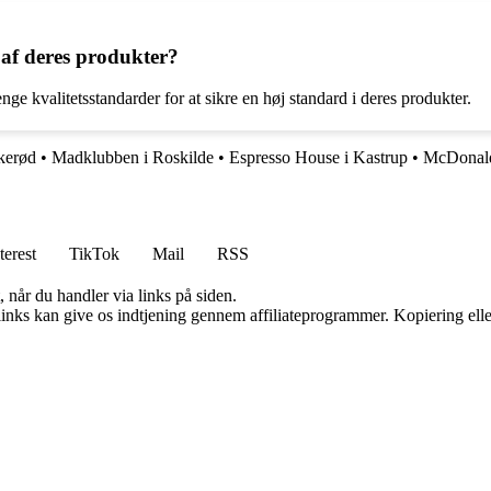
af deres produkter?
e kvalitetsstandarder for at sikre en høj standard i deres produkter.
kerød
•
Madklubben i Roskilde
•
Espresso House i Kastrup
•
McDonald
terest
TikTok
Mail
RSS
 når du handler via links på siden.
 links kan give os indtjening gennem affiliateprogrammer. Kopiering elle