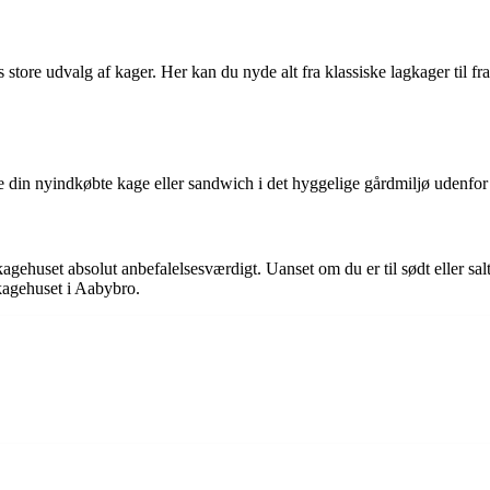
store udvalg af kager. Her kan du nyde alt fra klassiske lagkager til f
din nyindkøbte kage eller sandwich i det hyggelige gårdmiljø udenfor buti
gehuset absolut anbefalelsesværdigt. Uanset om du er til sødt eller salt
kagehuset i Aabybro.