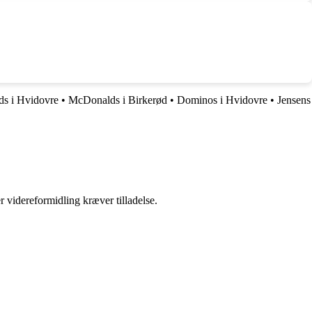
s i Hvidovre
•
McDonalds i Birkerød
•
Dominos i Hvidovre
•
Jensens
r videreformidling kræver tilladelse.