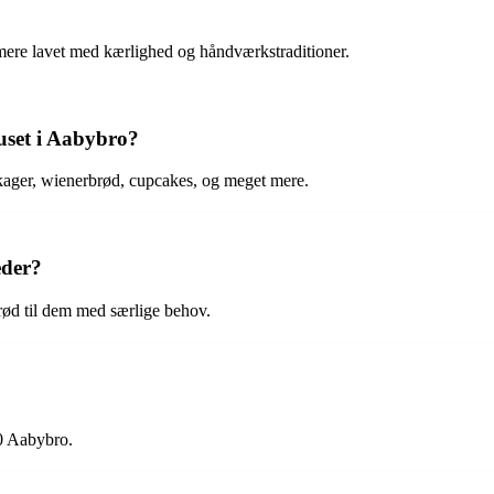
mere lavet med kærlighed og håndværkstraditioner.
uset i Aabybro?
kager, wienerbrød, cupcakes, og meget mere.
eder?
rød til dem med særlige behov.
40 Aabybro.