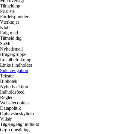
Min oversigt
Tilmelding
Prisliste
Fordelspunkter
Værktøjer
Klub
Følg med
Tilmeld dig
SoMe
Nyhedsmail
Brugergruppe
Lokalbefolkning
Links i indholdet
Sidenavigation
Tekster
Bibliotek
Nyhedssektion
Indholdsfeed
Regler
Websitecookies
Datapolitik
Ophavsbeskyttelse
Vilkår
Tilgængeligt indhold
Grøn omstilling