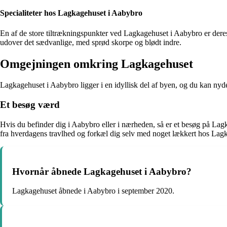
Specialiteter hos Lagkagehuset i Aabybro
En af de store tiltrækningspunkter ved Lagkagehuset i Aabybro er deres 
udover det sædvanlige, med sprød skorpe og blødt indre.
Omgejningen omkring Lagkagehuset
Lagkagehuset i Aabybro ligger i en idyllisk del af byen, og du kan nyde 
Et besøg værd
Hvis du befinder dig i Aabybro eller i nærheden, så er et besøg på Lagka
fra hverdagens travlhed og forkæl dig selv med noget lækkert hos Lag
Hvornår åbnede Lagkagehuset i Aabybro?
Lagkagehuset åbnede i Aabybro i september 2020.