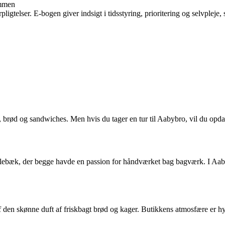
ammen
ligtelser. E-bogen giver indsigt i tidsstyring, prioritering og selvpleje, 
, brød og sandwiches. Men hvis du tager en tur til Aabybro, vil du opd
lebæk, der begge havde en passion for håndværket bag bagværk. I Aabybr
af den skønne duft af friskbagt brød og kager. Butikkens atmosfære er