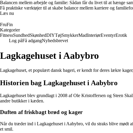
Balancen mellem arbejde og familie: Sådan får du livet til at hænge s
Få praktiske værktøjer til at skabe balance mellem karriere og familieforp
Læs nu
FruFin
Kategorier
Fitness
Sundhed
Skønhed
DIY
Tøj
Smykker
Mad
Interiør
Eventyr
Erotik
Log på
Få adgang
Nyhedsbrevet
Lagkagehuset i Aabybro
Lagkagehuset, et populært dansk bageri, er kendt for deres lækre kager
Historien bag Lagkagehuset i Aabybro
Lagkagehuset blev grundlagt i 2008 af Ole Kristoffersen og Steen Skal
andre butikker i kæden.
Duften af friskbagt brød og kager
Når du træder ind i Lagkagehuset i Aabybro, vil du straks blive mødt 
et smil.