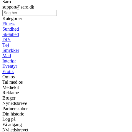
Saro
support@saro.dk
Kategorier
Fitness
Sundhed
Skønhed
DIY
Tøj
Smykker
Mad
Interiør
Eventyr
Erotik
Om os
Tal med os
Mediekit
Reklame
Bruger
Nyhedsbreve
Partnerskaber
Din historie
Log på
Få adgang
Nyhedsbrevet