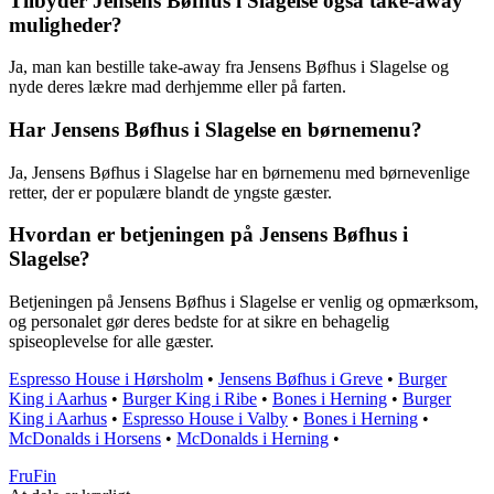
Tilbyder Jensens Bøfhus i Slagelse også take-away
muligheder?
Ja, man kan bestille take-away fra Jensens Bøfhus i Slagelse og
nyde deres lækre mad derhjemme eller på farten.
Har Jensens Bøfhus i Slagelse en børnemenu?
Ja, Jensens Bøfhus i Slagelse har en børnemenu med børnevenlige
retter, der er populære blandt de yngste gæster.
Hvordan er betjeningen på Jensens Bøfhus i
Slagelse?
Betjeningen på Jensens Bøfhus i Slagelse er venlig og opmærksom,
og personalet gør deres bedste for at sikre en behagelig
spiseoplevelse for alle gæster.
Espresso House i Hørsholm
•
Jensens Bøfhus i Greve
•
Burger
King i Aarhus
•
Burger King i Ribe
•
Bones i Herning
•
Burger
King i Aarhus
•
Espresso House i Valby
•
Bones i Herning
•
McDonalds i Horsens
•
McDonalds i Herning
•
FruFin