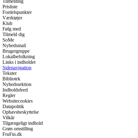
Tilmelding
Prisliste
Fordelspunkter
Værktøjer
Klub
Følg med
Tilmeld dig
SoMe
Nyhedsmail
Brugergruppe
Lokalbefolkning
Links i indholdet
Sidenavigation
Tekster
Bibliotek
Nyhedssektion
Indholdsfeed
Regler
Websitecookies
Datapolitik
Ophavsbeskyttelse
Vilkår
Tilgængeligt indhold
Grøn omstilling
FruFin.dk