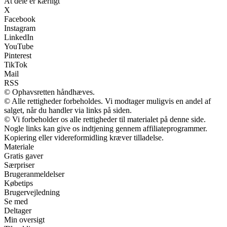
At dele er kærligt
X
Facebook
Instagram
LinkedIn
YouTube
Pinterest
TikTok
Mail
RSS
© Ophavsretten håndhæves.
© Alle rettigheder forbeholdes. Vi modtager muligvis en andel af
salget, når du handler via links på siden.
© Vi forbeholder os alle rettigheder til materialet på denne side.
Nogle links kan give os indtjening gennem affiliateprogrammer.
Kopiering eller videreformidling kræver tilladelse.
Materiale
Gratis gaver
Særpriser
Brugeranmeldelser
Købetips
Brugervejledning
Se med
Deltager
Min oversigt