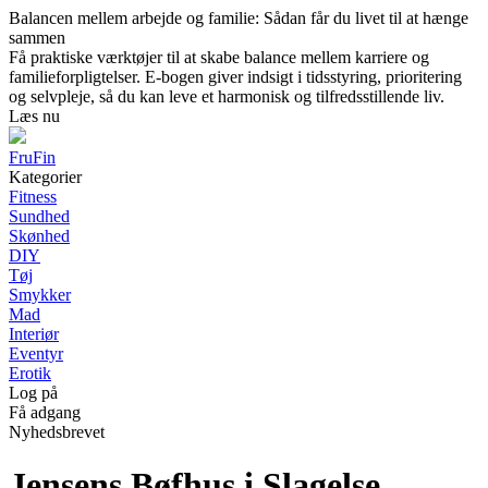
Balancen mellem arbejde og familie: Sådan får du livet til at hænge
sammen
Få praktiske værktøjer til at skabe balance mellem karriere og
familieforpligtelser. E-bogen giver indsigt i tidsstyring, prioritering
og selvpleje, så du kan leve et harmonisk og tilfredsstillende liv.
Læs nu
FruFin
Kategorier
Fitness
Sundhed
Skønhed
DIY
Tøj
Smykker
Mad
Interiør
Eventyr
Erotik
Log på
Få adgang
Nyhedsbrevet
Jensens Bøfhus i Slagelse