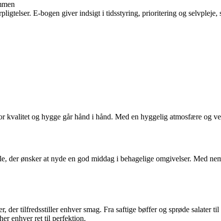
ammen
ligtelser. E-bogen giver indsigt i tidsstyring, prioritering og selvpleje, 
r kvalitet og hygge går hånd i hånd. Med en hyggelig atmosfære og velsm
r alle, der ønsker at nyde en god middag i behagelige omgivelser. Med
 der tilfredsstiller enhver smag. Fra saftige bøffer og sprøde salater ti
r enhver ret til perfektion.