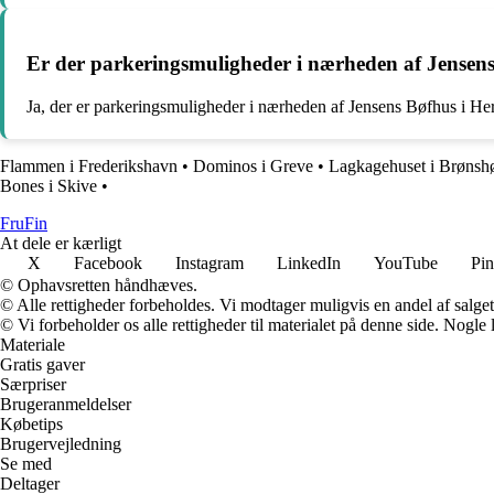
Er der parkeringsmuligheder i nærheden af Jensen
Ja, der er parkeringsmuligheder i nærheden af Jensens Bøfhus i Her
Flammen i Frederikshavn
•
Dominos i Greve
•
Lagkagehuset i Brønsh
Bones i Skive
•
FruFin
At dele er kærligt
X
Facebook
Instagram
LinkedIn
YouTube
Pin
© Ophavsretten håndhæves.
© Alle rettigheder forbeholdes. Vi modtager muligvis en andel af salget,
© Vi forbeholder os alle rettigheder til materialet på denne side. Nogle
Materiale
Gratis gaver
Særpriser
Brugeranmeldelser
Købetips
Brugervejledning
Se med
Deltager