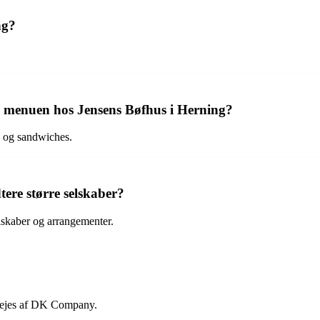
ng?
å menuen hos Jensens Bøfhus i Herning?
a og sandwiches.
ere større selskaber?
elskaber og arrangementer.
m ejes af DK Company.