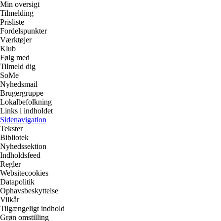
Min oversigt
Tilmelding
Prisliste
Fordelspunkter
Værktøjer
Klub
Følg med
Tilmeld dig
SoMe
Nyhedsmail
Brugergruppe
Lokalbefolkning
Links i indholdet
Sidenavigation
Tekster
Bibliotek
Nyhedssektion
Indholdsfeed
Regler
Websitecookies
Datapolitik
Ophavsbeskyttelse
Vilkår
Tilgængeligt indhold
Grøn omstilling