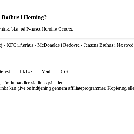
s Bøfhus i Herning?
ning, bl.a. på P-huset Herning Centret.
øj
•
KFC i Aarhus
•
McDonalds i Rødovre
•
Jensens Bøfhus i Næstved
terest
TikTok
Mail
RSS
 når du handler via links på siden.
 links kan give os indtjening gennem affiliateprogrammer. Kopiering elle