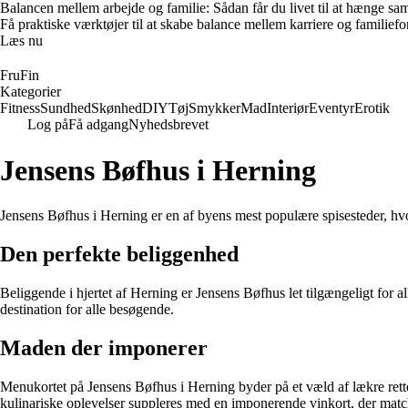
Balancen mellem arbejde og familie: Sådan får du livet til at hænge s
Få praktiske værktøjer til at skabe balance mellem karriere og familieforp
Læs nu
FruFin
Kategorier
Fitness
Sundhed
Skønhed
DIY
Tøj
Smykker
Mad
Interiør
Eventyr
Erotik
Log på
Få adgang
Nyhedsbrevet
Jensens Bøfhus i Herning
Jensens Bøfhus i Herning er en af byens mest populære spisesteder, hvo
Den perfekte beliggenhed
Beliggende i hjertet af Herning er Jensens Bøfhus let tilgængeligt fo
destination for alle besøgende.
Maden der imponerer
Menukortet på Jensens Bøfhus i Herning byder på et væld af lækre retter,
kulinariske oplevelser suppleres med en imponerende vinkort, der matche