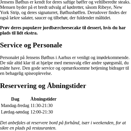
Jensens Bøfhus er kendt for deres saftige bøffer og veltilberedte steaks.
Menuen byder på et bredt udvalg af kødretter, såsom Ribeye, New
York Strip, og deres signaturret, Bøfhusbøffen. Derudover findes der
også lækre salater, saucer og tilbehør, der fuldender måltidet.
Prøv deres populære jordbærcheesecake til dessert, hvis du har
plads til lidt ekstra.
Service og Personale
Personalet på Jensens Bøfhus i Aarhus er venligt og imødekommende.
De står altid klar til at hjælpe med menuvalg eller andre spørgsmål, du
måtte have. Den gode service og opmærksomme betjening bidrager til
en behagelig spiseoplevelse.
Reservering og Åbningstider
Dag
Åbningstider
Mandag-fredag
11:30-21:30
Lørdag-søndag
12:00-21:30
Det anbefales at reservere bord på forhånd, især i weekenden, for at
sikre en plads på restauranten.