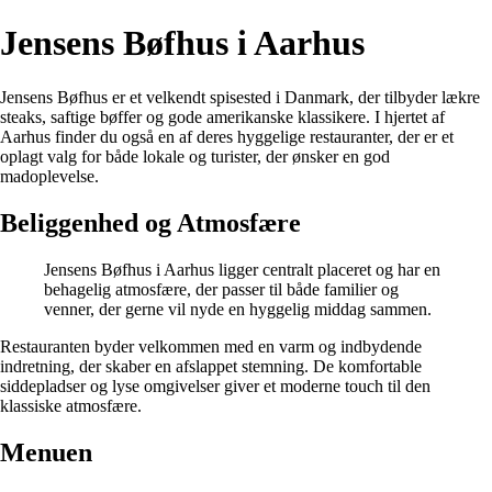
Jensens Bøfhus i Aarhus
Jensens Bøfhus er et velkendt spisested i Danmark, der tilbyder lækre
steaks, saftige bøffer og gode amerikanske klassikere. I hjertet af
Aarhus finder du også en af deres hyggelige restauranter, der er et
oplagt valg for både lokale og turister, der ønsker en god
madoplevelse.
Beliggenhed og Atmosfære
Jensens Bøfhus i Aarhus ligger centralt placeret og har en
behagelig atmosfære, der passer til både familier og
venner, der gerne vil nyde en hyggelig middag sammen.
Restauranten byder velkommen med en varm og indbydende
indretning, der skaber en afslappet stemning. De komfortable
siddepladser og lyse omgivelser giver et moderne touch til den
klassiske atmosfære.
Menuen