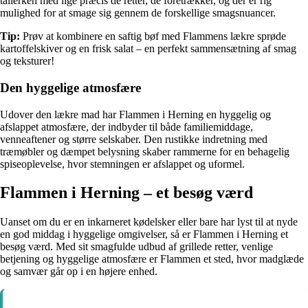
tallerken med lige præcis de retter, de foretrækker, og der er rig
mulighed for at smage sig gennem de forskellige smagsnuancer.
Tip:
Prøv at kombinere en saftig bøf med Flammens lækre sprøde
kartoffelskiver og en frisk salat – en perfekt sammensætning af smag
og teksturer!
Den hyggelige atmosfære
Udover den lækre mad har Flammen i Herning en hyggelig og
afslappet atmosfære, der indbyder til både familiemiddage,
venneaftener og større selskaber. Den rustikke indretning med
træmøbler og dæmpet belysning skaber rammerne for en behagelig
spiseoplevelse, hvor stemningen er afslappet og uformel.
Flammen i Herning – et besøg værd
Uanset om du er en inkarneret kødelsker eller bare har lyst til at nyde
en god middag i hyggelige omgivelser, så er Flammen i Herning et
besøg værd. Med sit smagfulde udbud af grillede retter, venlige
betjening og hyggelige atmosfære er Flammen et sted, hvor madglæde
og samvær går op i en højere enhed.