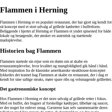
Flammen i Herning
Flammen i Herning er en populær restaurant, der har gjort sig kendt for
sit koncept med et stort udvalg af grillede kødretter i buffetform.
Beliggende i hjertet af Herning er Flammen et yndet spisested for både
lokale og besøgende, der ønsker en autentisk og mættende
madoplevelse.
Historien bag Flammen
Flammen startede sin rejse som en drøm om at skabe en
restaurantoplevelse, hvor kvalitet og mangfoldighed gik hånd i hånd.
Med inspiration fra de klassiske amerikanske steakhouse-koncepter
lykkedes det teamet bag Flammen at skabe en restaurant, der i dag er
kendt for sine saftige steaks, møre spare ribs og velsmagende grillretter.
Det gastronomiske koncept
Hos Flammen i Herning er det store udvalg af grillede retter i fokus.
Med en buffet, der bugner af forskellige kødtyper, tilbehør og saucer,
er der noget for enhver smag. Gæsterne kan selv sammensætte deres