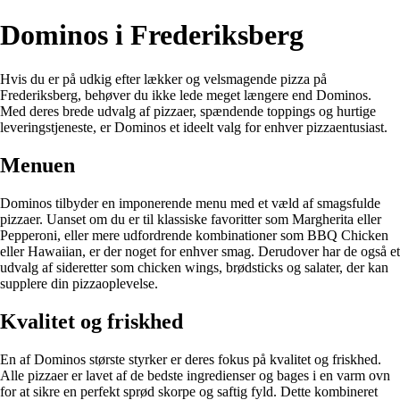
Dominos i Frederiksberg
Hvis du er på udkig efter lækker og velsmagende pizza på
Frederiksberg, behøver du ikke lede meget længere end Dominos.
Med deres brede udvalg af pizzaer, spændende toppings og hurtige
leveringstjeneste, er Dominos et ideelt valg for enhver pizzaentusiast.
Menuen
Dominos tilbyder en imponerende menu med et væld af smagsfulde
pizzaer. Uanset om du er til klassiske favoritter som Margherita eller
Pepperoni, eller mere udfordrende kombinationer som BBQ Chicken
eller Hawaiian, er der noget for enhver smag. Derudover har de også et
udvalg af sideretter som chicken wings, brødsticks og salater, der kan
supplere din pizzaoplevelse.
Kvalitet og friskhed
En af Dominos største styrker er deres fokus på kvalitet og friskhed.
Alle pizzaer er lavet af de bedste ingredienser og bages i en varm ovn
for at sikre en perfekt sprød skorpe og saftig fyld. Dette kombineret