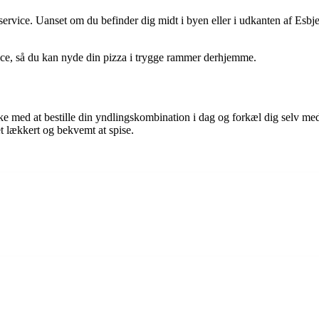
ervice. Uanset om du befinder dig midt i byen eller i udkanten af Esbjer
vice, så du kan nyde din pizza i trygge rammer derhjemme.
kke med at bestille din yndlingskombination i dag og forkæl dig selv me
et lækkert og bekvemt at spise.