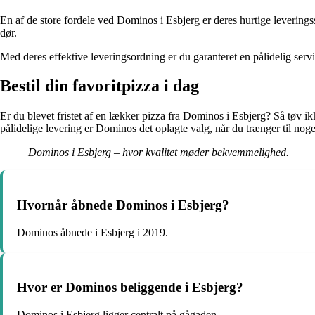
En af de store fordele ved Dominos i Esbjerg er deres hurtige leveringss
dør.
Med deres effektive leveringsordning er du garanteret en pålidelig ser
Bestil din favoritpizza i dag
Er du blevet fristet af en lækker pizza fra Dominos i Esbjerg? Så tøv i
pålidelige levering er Dominos det oplagte valg, når du trænger til nog
Dominos i Esbjerg – hvor kvalitet møder bekvemmelighed.
Hvornår åbnede Dominos i Esbjerg?
Dominos åbnede i Esbjerg i 2019.
Hvor er Dominos beliggende i Esbjerg?
Dominos i Esbjerg ligger centralt på gågaden.