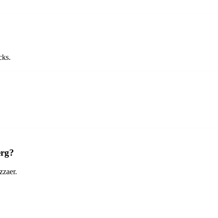
cks.
erg?
zzaer.