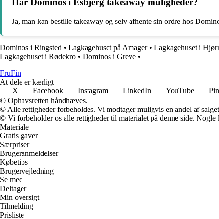
Har Dominos i Esbjerg takeaway muligheder?
Ja, man kan bestille takeaway og selv afhente sin ordre hos Domino
Dominos i Ringsted
•
Lagkagehuset på Amager
•
Lagkagehuset i Hjør
Lagkagehuset i Rødekro
•
Dominos i Greve
•
FruFin
At dele er kærligt
X
Facebook
Instagram
LinkedIn
YouTube
Pin
© Ophavsretten håndhæves.
© Alle rettigheder forbeholdes. Vi modtager muligvis en andel af salget,
© Vi forbeholder os alle rettigheder til materialet på denne side. Nogle
Materiale
Gratis gaver
Særpriser
Brugeranmeldelser
Købetips
Brugervejledning
Se med
Deltager
Min oversigt
Tilmelding
Prisliste