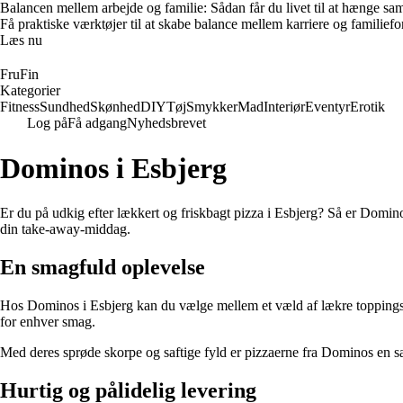
Balancen mellem arbejde og familie: Sådan får du livet til at hænge s
Få praktiske værktøjer til at skabe balance mellem karriere og familieforp
Læs nu
FruFin
Kategorier
Fitness
Sundhed
Skønhed
DIY
Tøj
Smykker
Mad
Interiør
Eventyr
Erotik
Log på
Få adgang
Nyhedsbrevet
Dominos i Esbjerg
Er du på udkig efter lækkert og friskbagt pizza i Esbjerg? Så er Domin
din take-away-middag.
En smagfuld oplevelse
Hos Dominos i Esbjerg kan du vælge mellem et væld af lækre toppings 
for enhver smag.
Med deres sprøde skorpe og saftige fyld er pizzaerne fra Dominos en sa
Hurtig og pålidelig levering