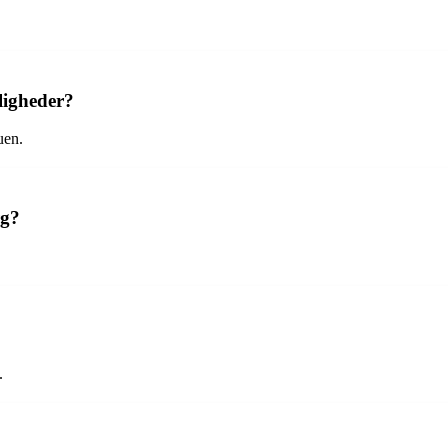
ligheder?
uen.
rg?
.