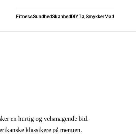
Fitness
Sundhed
Skønhed
DIY
Tøj
Smykker
Mad
nsker en hurtig og velsmagende bid.
merikanske klassikere på menuen.