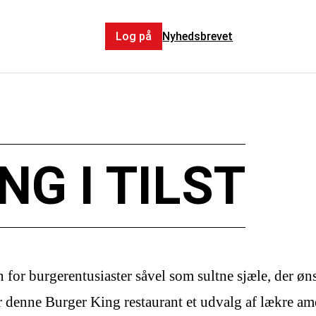
Log på
Nyhedsbrevet
NG I TILST
n for burgerentusiaster såvel som sultne sjæle, der ø
der denne Burger King restaurant et udvalg af lækre a