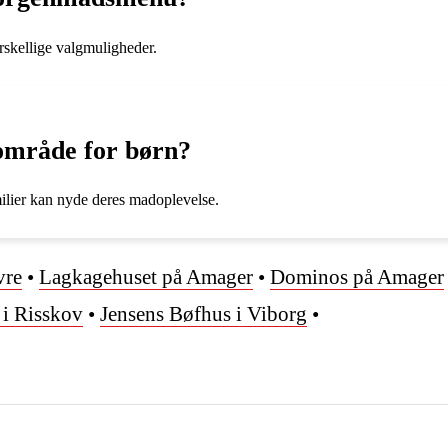
skellige valgmuligheder.
eområde for børn?
amilier kan nyde deres madoplevelse.
vre
•
Lagkagehuset på Amager
•
Dominos på Amager
i Risskov
•
Jensens Bøfhus i Viborg
•