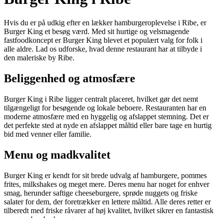
Hvis du er på udkig efter en lækker hamburgeroplevelse i Ribe, er
Burger King et besøg værd. Med sit hurtige og velsmagende
fastfoodkoncept er Burger King blevet et populært valg for folk i
alle aldre. Lad os udforske, hvad denne restaurant har at tilbyde i
den maleriske by Ribe.
Beliggenhed og atmosfære
Burger King i Ribe ligger centralt placeret, hvilket gør det nemt
tilgængeligt for besøgende og lokale beboere. Restauranten har en
moderne atmosfære med en hyggelig og afslappet stemning. Det er
det perfekte sted at nyde en afslappet måltid eller bare tage en hurtig
bid med venner eller familie.
Menu og madkvalitet
Burger King er kendt for sit brede udvalg af hamburgere, pommes
frites, milkshakes og meget mere. Deres menu har noget for enhver
smag, herunder saftige cheeseburgere, sprøde nuggets og friske
salater for dem, der foretrækker en lettere måltid. Alle deres retter er
tilberedt med friske råvarer af høj kvalitet, hvilket sikrer en fantastisk