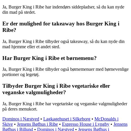
Ja, Burger King i Ribe har indendørs siddepladser, så du kan nyde
din mad på stedet.
Er der mulighed for takeaway hos Burger King i
Ribe?
Ja, Burger King i Ribe tilbyder også takeaway, så du kan nyde din
mad hjemme eller et andet sted.
Har Burger King i Ribe et børnemenu?
Ja, Burger King i Ribe tilbyder også børnemenuer med børnevenlige
portioner og legetøj.
Tilbyder Burger King i Ribe vegetariske eller
veganske valgmuligheder?
Ja, Burger King i Ribe har vegetariske og veganske valgmuligheder
på deres menukort.
Dominos i Næstved
•
Lagkagehuset i Silkeborg
•
McDonalds i
Skive
•
Jensens Bøfhus i Ribe
•
Espresso House i Lyngby
•
Jensens
Bøfhus i Billund
•
Dominos i Næstved
•
Jensens Bøfhus i