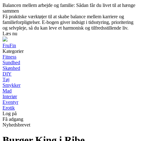
Balancen mellem arbejde og familie: Sådan får du livet til at hænge
sammen
Få praktiske værktøjer til at skabe balance mellem karriere og
familieforpligtelser. E-bogen giver indsigt i tidsstyring, prioritering
og selvpleje, så du kan leve et harmonisk og tilfredsstillende liv.
Læs nu
FruFin
Kategorier
Fitness
Sundhed
Skønhed
DIY
Tøj
Smykker
Mad
Interiør
Eventyr
Erotik
Log på
Få adgang
Nyhedsbrevet
Burger King i Ribe