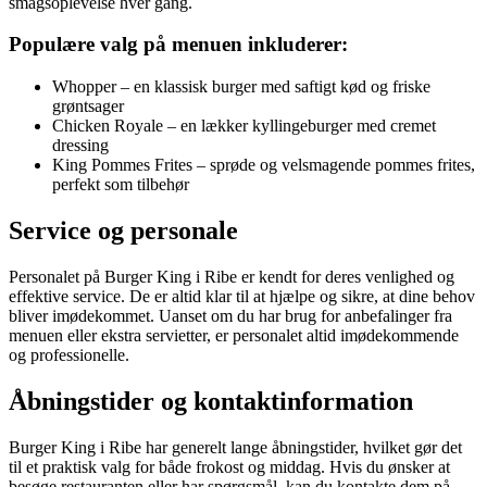
smagsoplevelse hver gang.
Populære valg på menuen inkluderer:
Whopper – en klassisk burger med saftigt kød og friske
grøntsager
Chicken Royale – en lækker kyllingeburger med cremet
dressing
King Pommes Frites – sprøde og velsmagende pommes frites,
perfekt som tilbehør
Service og personale
Personalet på Burger King i Ribe er kendt for deres venlighed og
effektive service. De er altid klar til at hjælpe og sikre, at dine behov
bliver imødekommet. Uanset om du har brug for anbefalinger fra
menuen eller ekstra servietter, er personalet altid imødekommende
og professionelle.
Åbningstider og kontaktinformation
Burger King i Ribe har generelt lange åbningstider, hvilket gør det
til et praktisk valg for både frokost og middag. Hvis du ønsker at
besøge restauranten eller har spørgsmål, kan du kontakte dem på