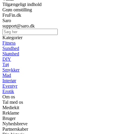
Tilgængeligt indhold
Grøn omstilling
FruFin.dk
Saro
support@saro.dk
Kategorier
Fitness
Sundhed
Skønhed
DIY
Tøj
Smykker
Mad
Interiør
Eventyr
Erotik
Om os
Tal med os
Mediekit
Reklame
Bruger
Nyhedsbreve
Partnerskaber