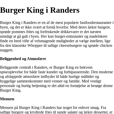
Burger King i Randers
Burger King i Randers er en af de mest populære fastfoodrestauranter i
byen, og det er ikke svært at forstå hvorfor. Med deres lækre burgere,
sprøde pommes frites og forfriskende drikkevarer er det næsten
umuligt at gå galt i byen. Her kan burger-entusiaster og madelskere
finde en bred vifte af velsmagende muligheder at vælge imellem, lige
fra den klassiske Whopper til saftige cheeseburgere og sprøde chicken
nuggets.
Beliggenhed og Atmosfære
Beliggende centralt i Randers, er Burger King en bekvem
spiseoplevelse for både faste kunder og forbipasserende. Den moderne
og afslappede atmosfære indbyder til både hurtige måltider og
hyggelige sammenkomster med venner og familie. Med venligt
personale og hurtig betjening er det altid en fornøjelse at besøge denne
Burger King.
Menuen
Menuen på Burger King i Randers har noget for enhver smag. Fra
saftige burgere og krydrede fries til sunde salater og lækre desserter, er