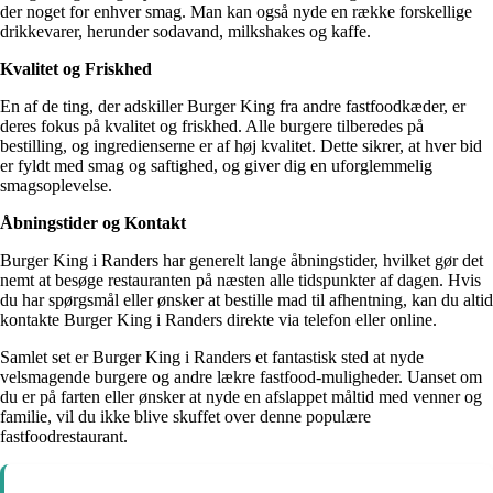
der noget for enhver smag. Man kan også nyde en række forskellige
drikkevarer, herunder sodavand, milkshakes og kaffe.
Kvalitet og Friskhed
En af de ting, der adskiller Burger King fra andre fastfoodkæder, er
deres fokus på kvalitet og friskhed. Alle burgere tilberedes på
bestilling, og ingredienserne er af høj kvalitet. Dette sikrer, at hver bid
er fyldt med smag og saftighed, og giver dig en uforglemmelig
smagsoplevelse.
Åbningstider og Kontakt
Burger King i Randers har generelt lange åbningstider, hvilket gør det
nemt at besøge restauranten på næsten alle tidspunkter af dagen. Hvis
du har spørgsmål eller ønsker at bestille mad til afhentning, kan du altid
kontakte Burger King i Randers direkte via telefon eller online.
Samlet set er Burger King i Randers et fantastisk sted at nyde
velsmagende burgere og andre lækre fastfood-muligheder. Uanset om
du er på farten eller ønsker at nyde en afslappet måltid med venner og
familie, vil du ikke blive skuffet over denne populære
fastfoodrestaurant.