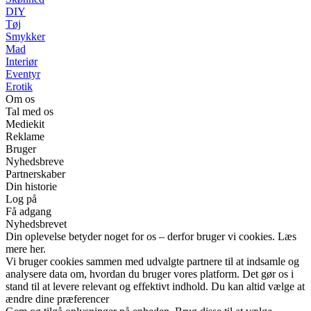
DIY
Tøj
Smykker
Mad
Interiør
Eventyr
Erotik
Om os
Tal med os
Mediekit
Reklame
Bruger
Nyhedsbreve
Partnerskaber
Din historie
Log på
Få adgang
Nyhedsbrevet
Din oplevelse betyder noget for os – derfor bruger vi cookies. Læs
mere her.
Vi bruger cookies sammen med udvalgte partnere til at indsamle og
analysere data om, hvordan du bruger vores platform. Det gør os i
stand til at levere relevant og effektivt indhold. Du kan altid vælge at
ændre dine præferencer