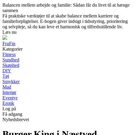
Balancen mellem arbejde og familie: Sådan får du livet til at hænge
sammen
Få praktiske værktøjer til at skabe balance mellem karriere og
familieforpligtelser. E-bogen giver indsigt i tidsstyring, prioritering
og selvpleje, så du kan leve et harmonisk og tilfredsstillende liv.
Læs nu
FruFin
Kategorier
Fitness
Sundhed
Skønhed
DIY
Tøj
Smykker
Mad
Interiør
Eventyr
Erotik
Log på
Få adgang
Nyhedsbrevet
Burger King i Næstved