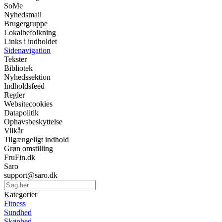
SoMe
Nyhedsmail
Brugergruppe
Lokalbefolkning
Links i indholdet
Sidenavigation
Tekster
Bibliotek
Nyhedssektion
Indholdsfeed
Regler
Websitecookies
Datapolitik
Ophavsbeskyttelse
Vilkår
Tilgængeligt indhold
Grøn omstilling
FruFin.dk
Saro
support@saro.dk
Kategorier
Fitness
Sundhed
Skønhed