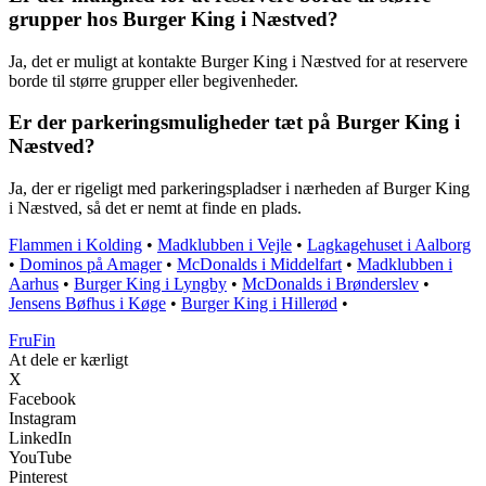
grupper hos Burger King i Næstved?
Ja, det er muligt at kontakte Burger King i Næstved for at reservere
borde til større grupper eller begivenheder.
Er der parkeringsmuligheder tæt på Burger King i
Næstved?
Ja, der er rigeligt med parkeringspladser i nærheden af Burger King
i Næstved, så det er nemt at finde en plads.
Flammen i Kolding
•
Madklubben i Vejle
•
Lagkagehuset i Aalborg
•
Dominos på Amager
•
McDonalds i Middelfart
•
Madklubben i
Aarhus
•
Burger King i Lyngby
•
McDonalds i Brønderslev
•
Jensens Bøfhus i Køge
•
Burger King i Hillerød
•
FruFin
At dele er kærligt
X
Facebook
Instagram
LinkedIn
YouTube
Pinterest