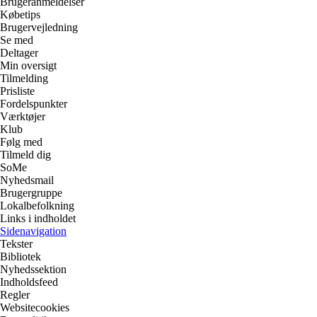
Brugeranmeldelser
Købetips
Brugervejledning
Se med
Deltager
Min oversigt
Tilmelding
Prisliste
Fordelspunkter
Værktøjer
Klub
Følg med
Tilmeld dig
SoMe
Nyhedsmail
Brugergruppe
Lokalbefolkning
Links i indholdet
Sidenavigation
Tekster
Bibliotek
Nyhedssektion
Indholdsfeed
Regler
Websitecookies