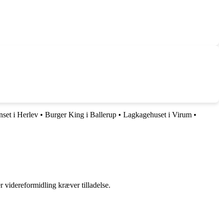
nset i Herlev
•
Burger King i Ballerup
•
Lagkagehuset i Virum
•
r videreformidling kræver tilladelse.