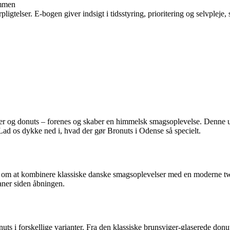
ammen
ligtelser. E-bogen giver indsigt i tidsstyring, prioritering og selvpleje, 
er og donuts – forenes og skaber en himmelsk smagsoplevelse. Denne uni
 Lad os dykke ned i, hvad der gør Bronuts i Odense så specielt.
n om at kombinere klassiske danske smagsoplevelser med en moderne twi
aner siden åbningen.
 i forskellige varianter. Fra den klassiske brunsviger-glaserede donut 