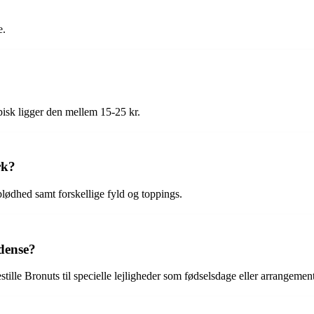
e.
pisk ligger den mellem 15-25 kr.
rk?
lødhed samt forskellige fyld og toppings.
Odense?
tille Bronuts til specielle lejligheder som fødselsdage eller arrangement