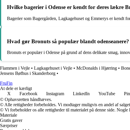
Hvilke bagerier i Odense er kendt for deres lækre 
Bagerier som Bagergården, Lagkagehuset og Emmerys er kendt for
Hvad gør Bronuts så populær blandt odenseanere?
Bronuts er populær i Odense på grund af dens delikate smag, innov
Flammen i Vejle
•
Lagkagehuset i Vejle
•
McDonalds i Hjørring
•
Bone
Jensens Bøfhus i Skanderborg
•
FruFin
At dele er kærligt
X
Facebook
Instagram
LinkedIn
YouTube
Pin
© Ophavsretten håndhæves.
© Alle rettigheder forbeholdes. Vi modtager muligvis en andel af salget,
© Vi forbeholder os alle rettigheder til materialet på denne side. Nogle
Materiale
Gratis gaver
Særpriser