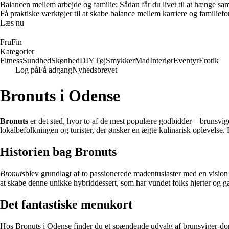
Balancen mellem arbejde og familie: Sådan får du livet til at hænge s
Få praktiske værktøjer til at skabe balance mellem karriere og familieforp
Læs nu
FruFin
Kategorier
Fitness
Sundhed
Skønhed
DIY
Tøj
Smykker
Mad
Interiør
Eventyr
Erotik
Log på
Få adgang
Nyhedsbrevet
Bronuts i Odense
Bronuts
er det sted, hvor to af de mest populære godbidder – brunsvig
lokalbefolkningen og turister, der ønsker en ægte kulinarisk oplevelse.
Historien bag Bronuts
Bronuts
blev grundlagt af to passionerede madentusiaster med en visio
at skabe denne unikke hybriddessert, som har vundet folks hjerter og g
Det fantastiske menukort
Hos Bronuts i Odense finder du et spændende udvalg af brunsviger-donuts